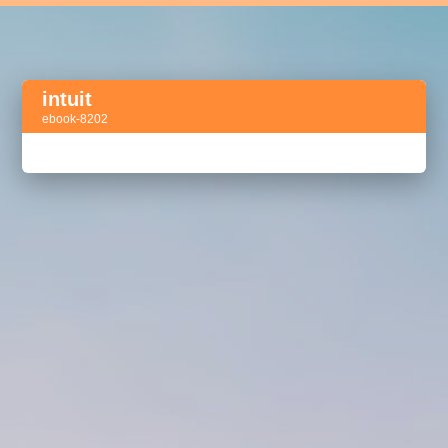
intuit
ebook-8202
Активный тег
акселератор сделок