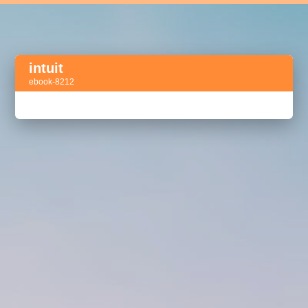
intuit
ebook-8212
Активный тег
акселератор сделок