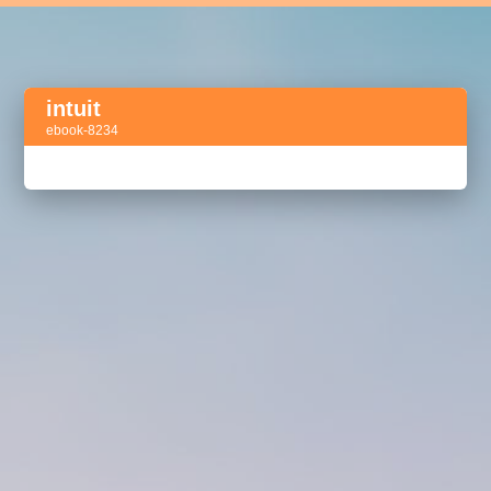
intuit
ebook-8234
Активный тег
акселератор сделок