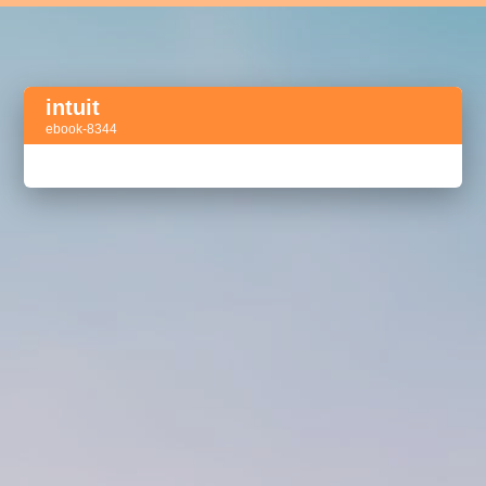
intuit
ebook-8344
Активный тег
акселератор сделок