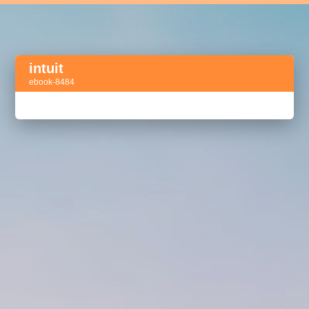
intuit
ebook-8484
Активный тег
акселератор сделок