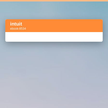
intuit
ebook-8534
Активный тег
акселератор сделок