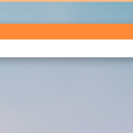
Активный тег
акселератор сделок