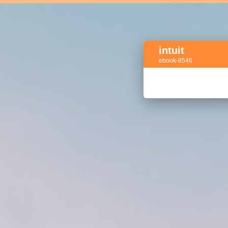
intuit
ebook-8546