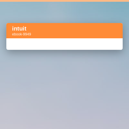
intuit
ebook-9949
Активный тег
акселератор сделок