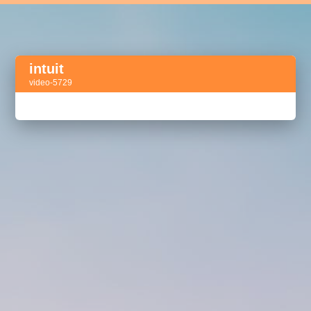
intuit
video-5729
Активный тег
акселератор сделок